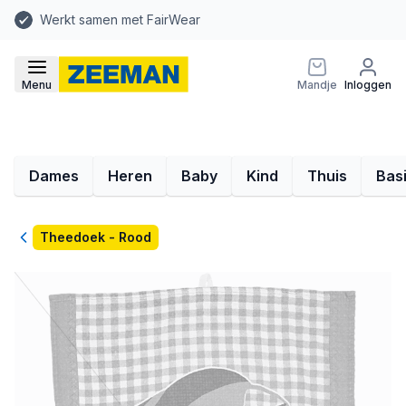
Werkt samen met FairWear
Menu
Mandje
Inloggen
Dames
Heren
Baby
Kind
Thuis
Bas
Terug
Theedoek - Rood