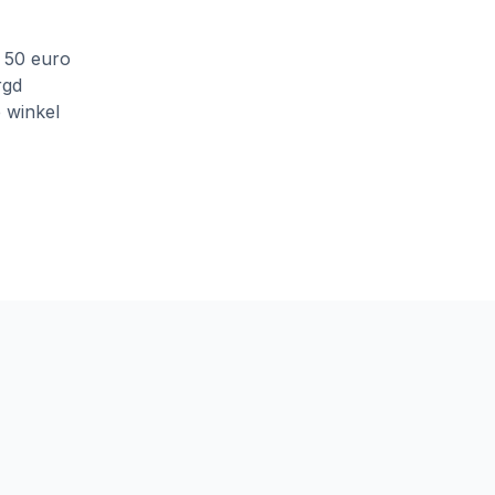
f 50 euro
rgd
e winkel