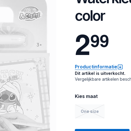
color
2
9
9
Productinformatie
Dit artikel is uitverkocht.
Vergelijkbare artikelen besch
Kies maat
One size