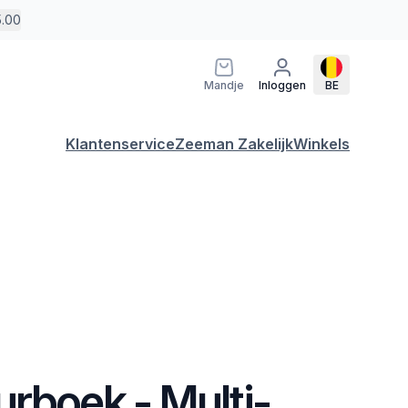
5.00
Mandje
Inloggen
BE
Klantenservice
Zeeman Zakelijk
Winkels
rboek - Multi-