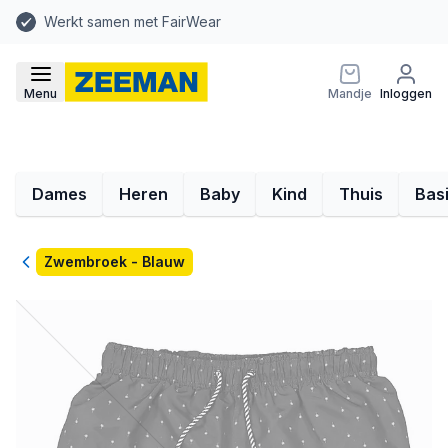
Werkt samen met FairWear
Menu
Mandje
Inloggen
Dames
Heren
Baby
Kind
Thuis
Bas
Terug
Zwembroek - Blauw