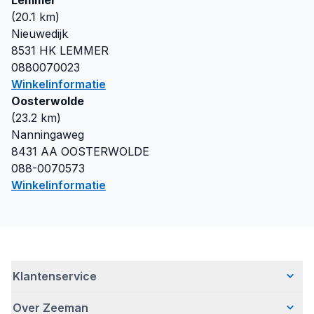
Lemmer
(
20.1
km)
Nieuwedijk
8531 HK
LEMMER
0880070023
Winkelinformatie
Oosterwolde
(
23.2
km)
Nanningaweg
8431 AA
OOSTERWOLDE
088-0070573
Winkelinformatie
Klantenservice
Over Zeeman
Veelgestelde vragen