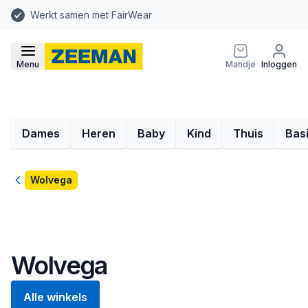
Werkt samen met FairWear
Menu
Mandje
Inloggen
Dames
Heren
Baby
Kind
Thuis
Bas
Terug
Wolvega
Wolvega
Alle winkels