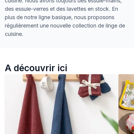
cuisine. Nous avons toujours des essuie-mains,
des essuie-verres et des lavettes en stock. En
plus de notre ligne basique, nous proposons
régulièrement une nouvelle collection de linge de
cuisine.
Linge de cuisine Zeeman
A découvrir ici