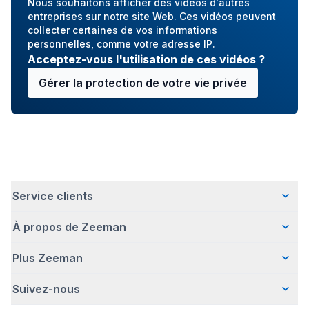
Nous souhaitons afficher des vidéos d'autres
entreprises sur notre site Web. Ces vidéos peuvent
collecter certaines de vos informations
personnelles, comme votre adresse IP.
Acceptez-vous l'utilisation de ces vidéos ?
Gérer la protection de votre vie privée
Service clients
À propos de Zeeman
Questions fréquentes
Contact
Plus Zeeman
Qui sommes-nous ?
Livraison
Notre histoire
Paiement
Suivez-nous
Communiqué de presse
Une entreprise responsable
Retour d'articles