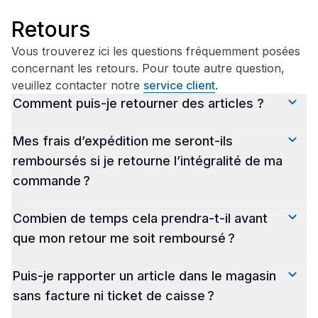
Retours
Vous trouverez ici les questions fréquemment posées
concernant les retours. Pour toute autre question,
veuillez contacter notre
service client
.
Comment puis-je retourner des articles ?
Vous pouvez retourner votre commande dans les
Mes frais d’expédition me seront-ils
30 jours par la poste ou dans l’un de nos
remboursés si je retourne l’intégralité de ma
magasins.
commande ?
Retour dans l’un de nos magasins :
1) Rendez-vous en magasin, dans les 30 jours,
Si vous retournez la totalité de votre commande,
Combien de temps cela prendra-t-il avant
avec les articles que vous souhaitez retourner.
les frais d'expédition que vous avez payés à
que mon retour me soit remboursé ?
Assurez-vous que le code-barres (emballage,
Zeeman vous seront remboursés. En revanche,
autocollant ou étiquette) est encore présent sur
les frais que vous avez payés pour retourner
Une fois que nous aurons reçu votre ou vos
chaque article. Apportez votre facture
Puis-je rapporter un article dans le magasin
votre commande ne vous seront pas
articles retournés, nous essaierons de vous
électronique. Vous la trouverez dans l’e-mail que
sans facture ni ticket de caisse ?
remboursés.
rembourser le plus rapidement possible. Cela peut
vous avez reçu de notre part, qui contenait