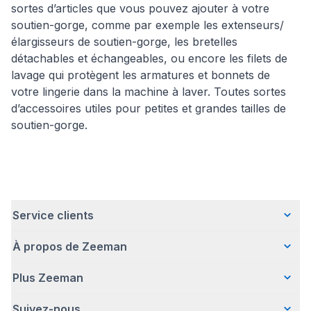
sortes d’articles que vous pouvez ajouter à votre
soutien-gorge, comme par exemple les extenseurs/
élargisseurs de soutien-gorge, les bretelles
détachables et échangeables, ou encore les filets de
lavage qui protègent les armatures et bonnets de
votre lingerie dans la machine à laver. Toutes sortes
d’accessoires utiles pour petites et grandes tailles de
soutien-gorge.
Service clients
À propos de Zeeman
Questions fréquentes
Contact
Plus Zeeman
Qui sommes-nous ?
Livraison
Notre histoire
Paiement
Suivez-nous