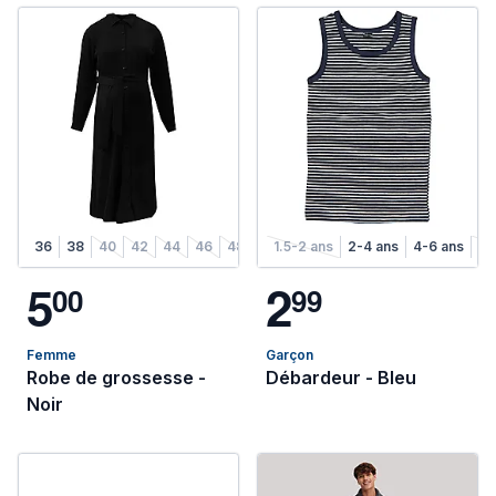
36
38
40
42
44
46
48
1.5-2 ans
2-4 ans
4-6 ans
6-
5
2
0
0
9
9
Femme
Garçon
Robe de grossesse -
Débardeur - Bleu
Noir