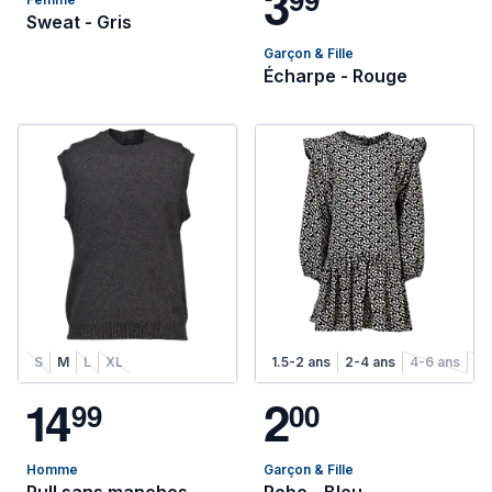
3
Sweat - Gris
Garçon & Fille
Écharpe - Rouge
S
M
L
XL
1.5-2 ans
2-4 ans
4-6 ans
6-
1
4
2
9
9
0
0
Homme
Garçon & Fille