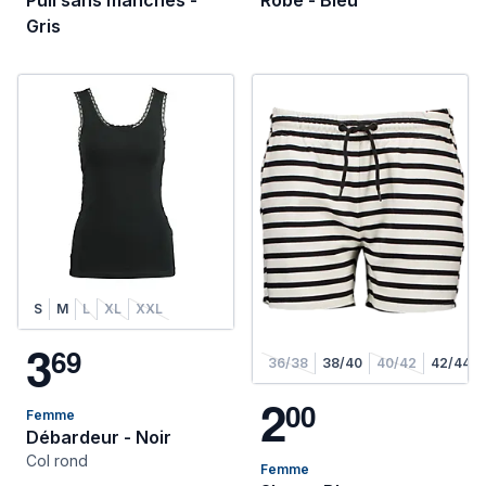
Pull sans manches -
Robe - Bleu
Gris
S
M
L
XL
XXL
3
6
9
36/38
38/40
40/42
42/44
2
0
0
Femme
Débardeur - Noir
Col rond
Femme