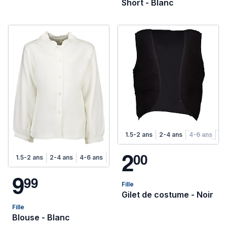
Short - Blanc
1.5-2 ans
2-4 ans
4-6 ans
6-
2
0
0
1.5-2 ans
2-4 ans
4-6 ans
6-8 ans
9
9
9
Fille
Gilet de costume - Noir
Fille
Blouse - Blanc