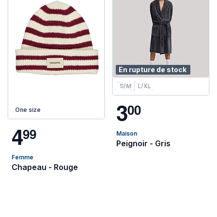
En rupture de stock
S/M
L/XL
3
0
0
One size
4
9
9
Maison
Peignoir - Gris
Femme
Chapeau - Rouge