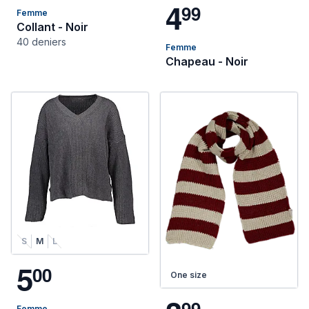
4
9
9
Femme
Collant - Noir
40 deniers
Femme
Chapeau - Noir
S
M
L
5
0
0
One size
9
9
Femme