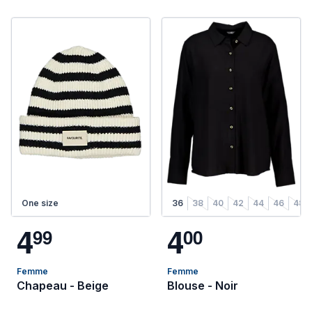
One size
36
38
40
42
44
46
48
4
4
9
9
0
0
Femme
Femme
Chapeau - Beige
Blouse - Noir