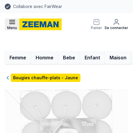
Collabore avec FairWear
Menu
Panier
Se connecter
Femme
Homme
Bebe
Enfant
Maison
Retour
Bougies chauffe-plats - Jaune