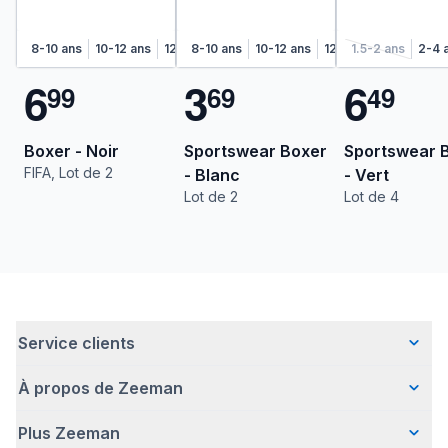
8-10 ans
10-12 ans
12-14 ans
8-10 ans
14-16 ans
10-12 ans
12-14 ans
1.5-2 ans
14-16 an
2-4 
6
3
6
9
9
6
9
4
9
Boxer - Noir
Sportswear Boxer
Sportswear 
FIFA, Lot de 2
- Blanc
- Vert
Lot de 2
Lot de 4
Service clients
À propos de Zeeman
Questions fréquentes
Contact
Plus Zeeman
Qui sommes-nous ?
Livraison