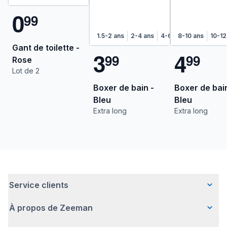
0
9
9
1.5-2 ans
2-4 ans
4-6 ans
8-10 ans
6-8 ans
10-12
Gant de toilette -
3
4
9
9
9
9
Rose
Lot de 2
Boxer de bain -
Boxer de bain
Bleu
Bleu
Extra long
Extra long
Service clients
À propos de Zeeman
Questions fréquentes
Contact