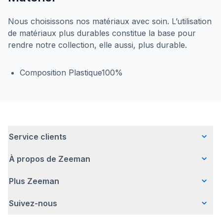
Nous choisissons nos matériaux avec soin. L’utilisation
de matériaux plus durables constitue la base pour
rendre notre collection, elle aussi, plus durable.
Composition Plastique100%
Service clients
À propos de Zeeman
Questions fréquentes
Contact
Plus Zeeman
Qui sommes-nous ?
Livraison
Notre histoire
Paiement
Suivez-nous
Communiqué de presse
Une entreprise responsable
Retour d'articles
Index de l'egalite les femmes et les hommes.
Travailler chez Zeeman
Garantie