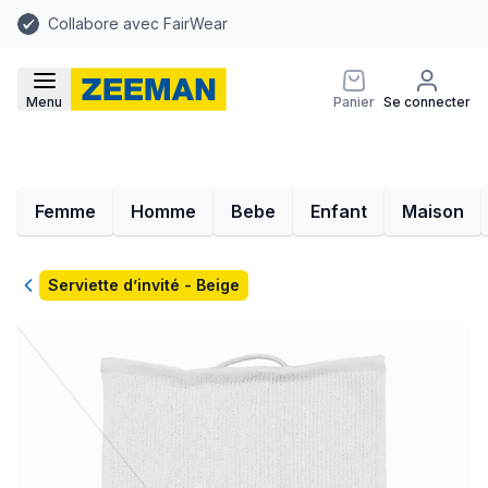
Collabore avec FairWear
Menu
Panier
Se connecter
Femme
Homme
Bebe
Enfant
Maison
Retour
Serviette d’invité - Beige