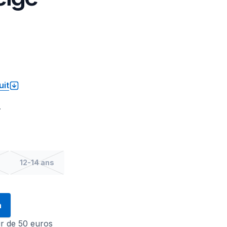
uit
.
12-14 ans
n
tir de 50 euros