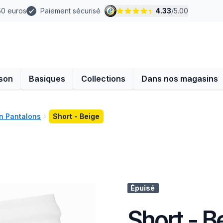
 50 euros
Paiement sécurisé
4.33
/
5.00
son
Basiques
Collections
Dans nos magasins
n Pantalons
Short - Beige
Épuisé
Short - B