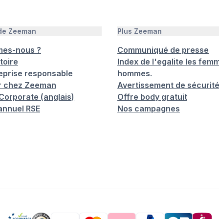
 de Zeeman
Plus Zeeman
mes-nous ?
Communiqué de presse
toire
Index de l'egalite les femm
eprise responsable
hommes.
er chez Zeeman
Avertissement de sécurit
orporate (anglais)
Offre body gratuit
annuel RSE
Nos campagnes