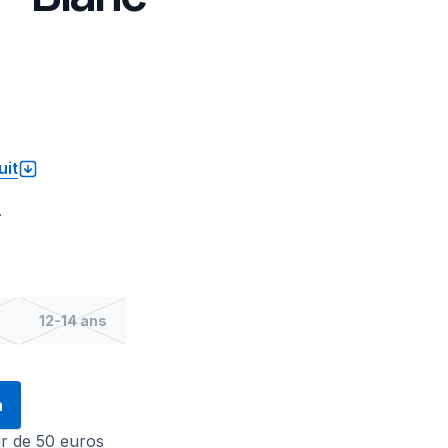
uit
.
12-14 ans
n
tir de 50 euros