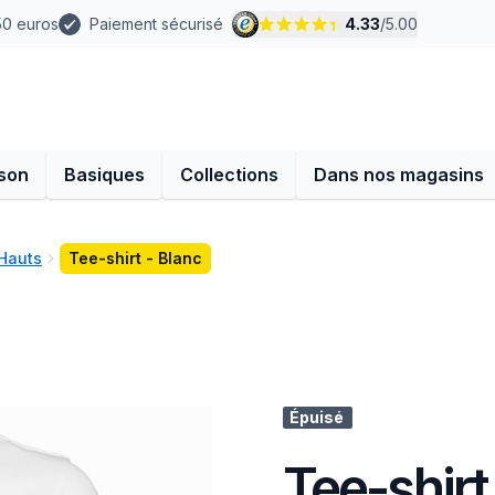
 50 euros
Paiement sécurisé
4.33
/
5.00
son
Basiques
Collections
Dans nos magasins
 Hauts
Tee-shirt - Blanc
Épuisé
Tee-shirt