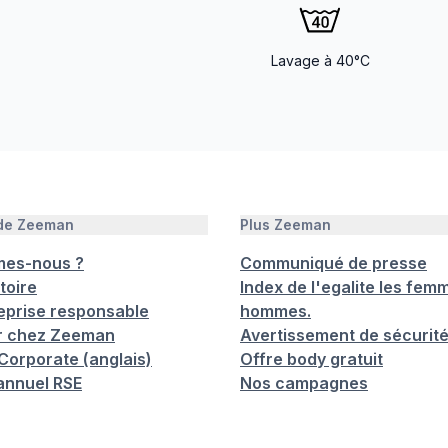
Lavage à 40°C
 de Zeeman
Plus Zeeman
mes-nous ?
Communiqué de presse
toire
Index de l'egalite les femm
eprise responsable
hommes.
er chez Zeeman
Avertissement de sécurit
orporate (anglais)
Offre body gratuit
annuel RSE
Nos campagnes