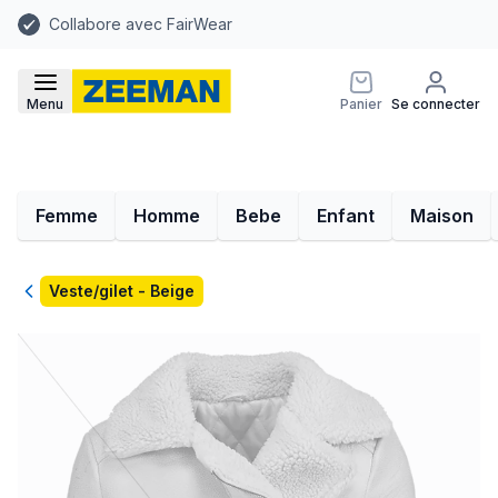
Collabore avec FairWear
Menu
Panier
Se connecter
Femme
Homme
Bebe
Enfant
Maison
Retour
Veste/gilet - Beige