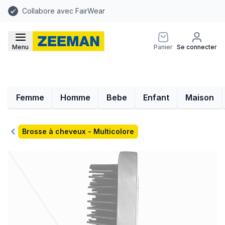
Collabore avec FairWear
Menu
Panier
Se connecter
Femme
Homme
Bebe
Enfant
Maison
Retour
Brosse à cheveux - Multicolore