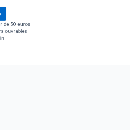
n
tir de 50 euros
urs ouvrables
in