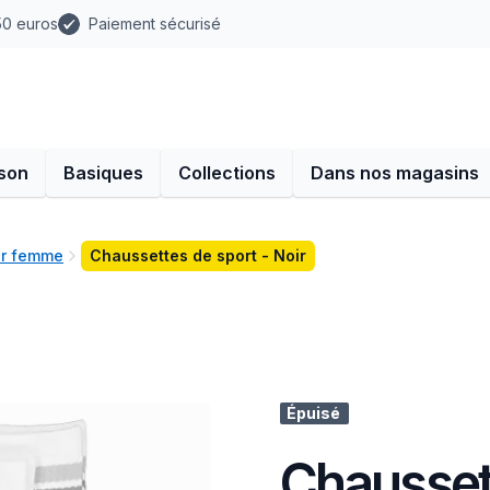
 50 euros
Paiement sécurisé
son
Basiques
Collections
Dans nos magasins
ur femme
Chaussettes de sport - Noir
Épuisé
Chaussett