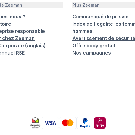
 de Zeeman
Plus Zeeman
mes-nous ?
Communiqué de presse
toire
Index de l'egalite les femm
eprise responsable
hommes.
er chez Zeeman
Avertissement de sécurit
orporate (anglais)
Offre body gratuit
annuel RSE
Nos campagnes