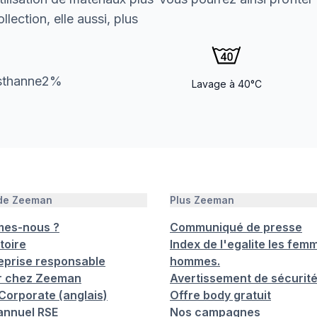
lection, elle aussi, plus
asthanne2%
Lavage à 40°C
 de Zeeman
Plus Zeeman
mes-nous ?
Communiqué de presse
toire
Index de l'egalite les femm
eprise responsable
hommes.
er chez Zeeman
Avertissement de sécurit
orporate (anglais)
Offre body gratuit
annuel RSE
Nos campagnes