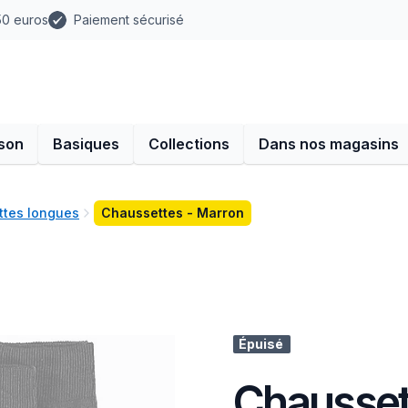
 50 euros
Paiement sécurisé
son
Basiques
Collections
Dans nos magasins
tes longues
Chaussettes - Marron
Épuisé
Chausset