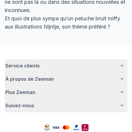
ne sont pas là ou dans des situations nouvelles et
inconnues.
Et quoi de plus sympa qu’un peluche bruit miffy
aux illustrations Nijntje, son thème préféré ?
Service clients
À propos de Zeeman
Questions fréquentes
Contact
Plus Zeeman
Qui sommes-nous ?
Livraison
Notre histoire
Paiement
Suivez-nous
Communiqué de presse
Une entreprise responsable
Retour d'articles
Index de l'egalite les femmes et les hommes.
Travailler chez Zeeman
Garantie
Facebook
Avertissement de sécurité
Zeeman Corporate (anglais)
Compte
Pinterest
Offre body gratuit
Rapport annuel RSE
Magasins Zeeman