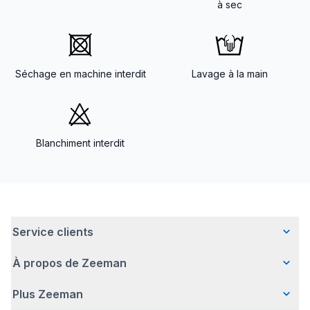
à sec
Séchage en machine interdit
Lavage à la main
Blanchiment interdit
Service clients
À propos de Zeeman
Questions fréquentes
Contact
Plus Zeeman
Qui sommes-nous ?
Livraison