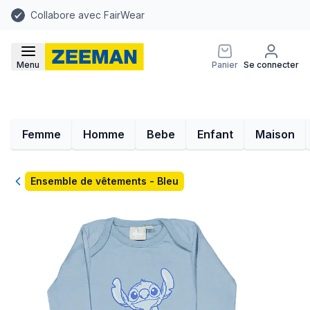
Collabore avec FairWear
Menu
Panier
Se connecter
Femme
Homme
Bebe
Enfant
Maison
Retour
Ensemble de vêtements - Bleu