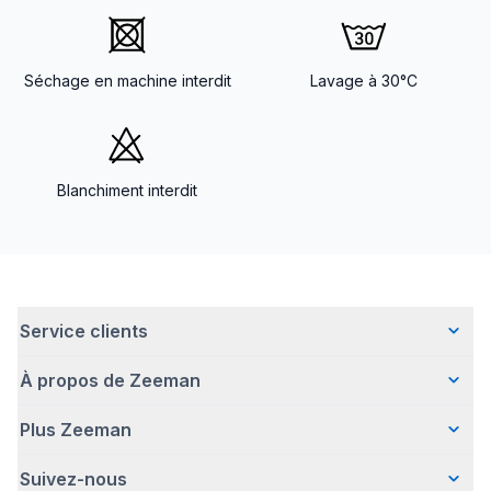
Séchage en machine interdit
Lavage à 30°C
Blanchiment interdit
Service clients
À propos de Zeeman
Questions fréquentes
Contact
Plus Zeeman
Qui sommes-nous ?
Livraison
Notre histoire
Paiement
Suivez-nous
Communiqué de presse
Une entreprise responsable