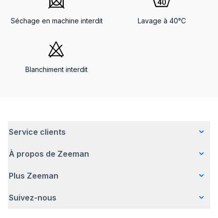
Séchage en machine interdit
Lavage à 40°C
Blanchiment interdit
Service clients
À propos de Zeeman
Questions fréquentes
Contact
Plus Zeeman
Qui sommes-nous ?
Livraison
Notre histoire
Paiement
Suivez-nous
Communiqué de presse
Une entreprise responsable
Retour d'articles
Index de l'egalite les femmes et les hommes.
Travailler chez Zeeman
Garantie