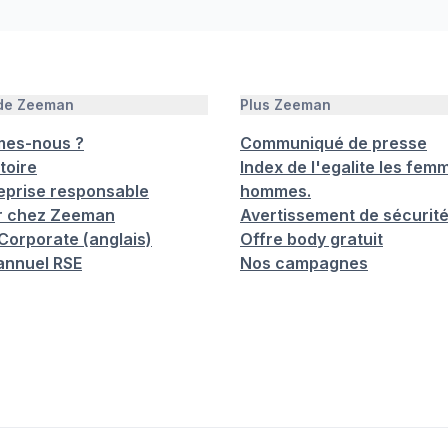
 de Zeeman
Plus Zeeman
mes-nous ?
Communiqué de presse
toire
Index de l'egalite les femm
eprise responsable
hommes.
er chez Zeeman
Avertissement de sécurit
orporate (anglais)
Offre body gratuit
annuel RSE
Nos campagnes