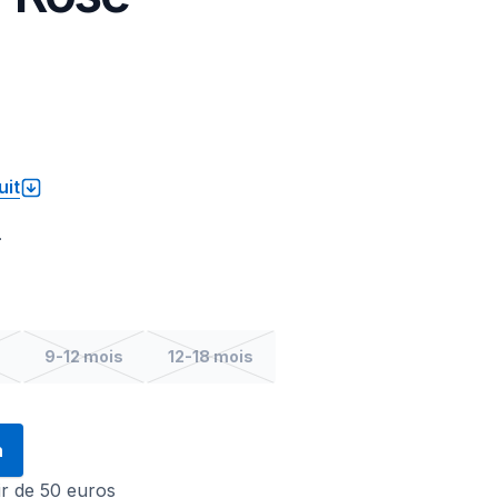
uit
.
9-12 mois
12-18 mois
n
tir de 50 euros