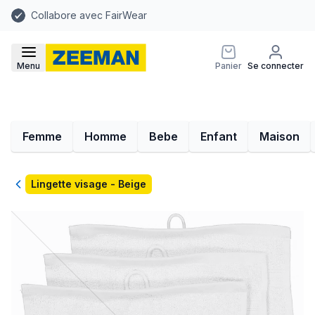
Collabore avec FairWear
Menu
Panier
Se connecter
Femme
Homme
Bebe
Enfant
Maison
Retour
Lingette visage - Beige