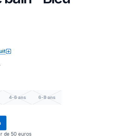
uit
.
4-6 ans
6-8 ans
n
tir de 50 euros