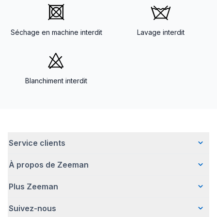
Séchage en machine interdit
Lavage interdit
Blanchiment interdit
Service clients
À propos de Zeeman
Questions fréquentes
Contact
Plus Zeeman
Qui sommes-nous ?
Livraison
Notre histoire
Paiement
Suivez-nous
Communiqué de presse
Une entreprise responsable
Retour d'articles