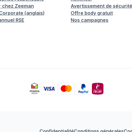
er chez Zeeman
Avertissement de sécurit
orporate (anglais)
Offre body gratuit
annuel RSE
Nos campagnes
Confidentialité
Conditions générales
Coo