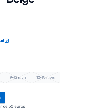
uit
.
9-12 mois
12-18 mois
n
tir de 50 euros