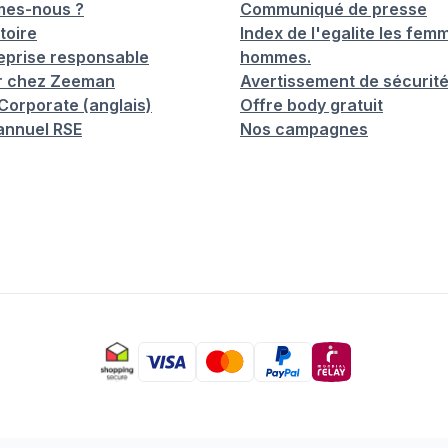
mes-nous ?
Communiqué de presse
toire
Index de l'egalite les femm
eprise responsable
hommes.
er chez Zeeman
Avertissement de sécurit
orporate (anglais)
Offre body gratuit
annuel RSE
Nos campagnes