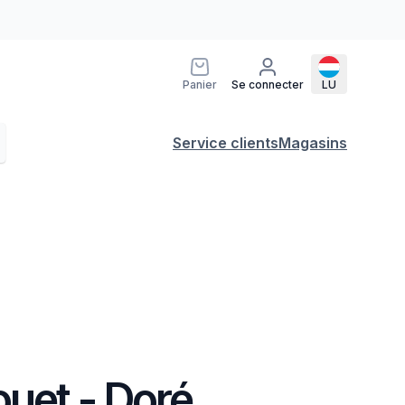
Panier
Se connecter
LU
Service clients
Magasins
uet - Doré