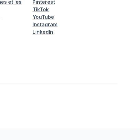
es et les
Pinterest
TikTok
é
YouTube
Instagram
LinkedIn