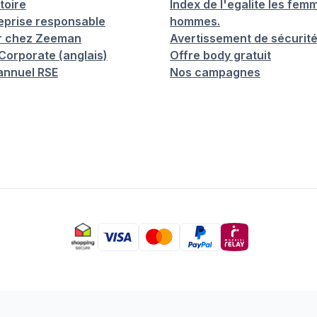
toire
Index de l'egalite les femm
eprise responsable
hommes.
er chez Zeeman
Avertissement de sécurit
orporate (anglais)
Offre body gratuit
annuel RSE
Nos campagnes