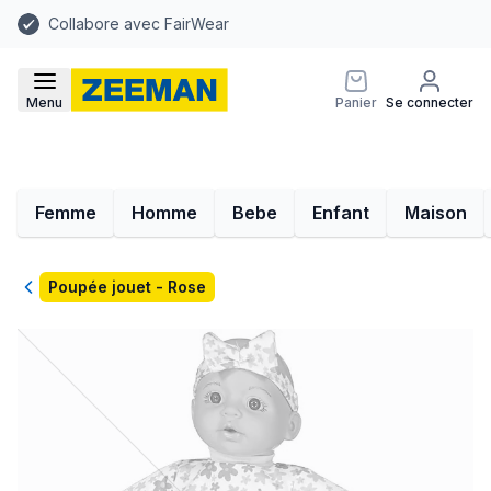
Collabore avec FairWear
Menu
Panier
Se connecter
Femme
Homme
Bebe
Enfant
Maison
Retour
Poupée jouet - Rose