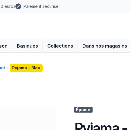
 50 euros
Paiement sécurisé
son
Basiques
Collections
Dans nos magasins
ant
Pyjama - Bleu
Épuisé
Pyjama -