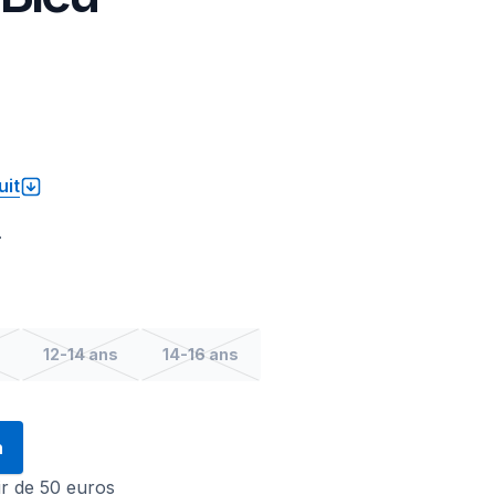
uit
.
12-14 ans
14-16 ans
n
tir de 50 euros