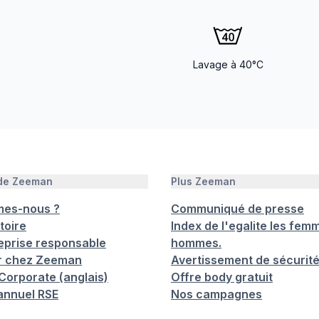
Lavage à 40°C
 de Zeeman
Plus Zeeman
mes-nous ?
Communiqué de presse
toire
Index de l'egalite les femm
eprise responsable
hommes.
er chez Zeeman
Avertissement de sécurit
orporate (anglais)
Offre body gratuit
annuel RSE
Nos campagnes