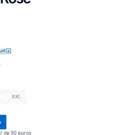
uit
.
XXL
n
tir de 50 euros