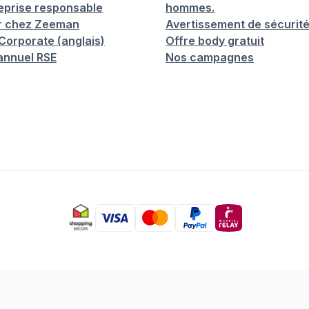
eprise responsable
hommes.
er chez Zeeman
Avertissement de sécurit
orporate (anglais)
Offre body gratuit
annuel RSE
Nos campagnes