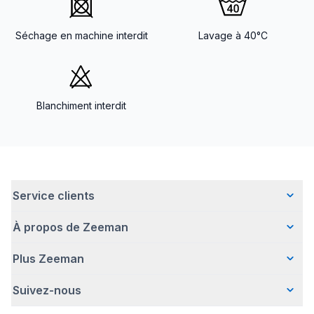
Séchage en machine interdit
Lavage à 40°C
Blanchiment interdit
Service clients
À propos de Zeeman
Questions fréquentes
Contact
Plus Zeeman
Qui sommes-nous ?
Livraison
Notre histoire
Paiement
Suivez-nous
Communiqué de presse
Une entreprise responsable
Retour d'articles
Index de l'egalite les femmes et les hommes.
Travailler chez Zeeman