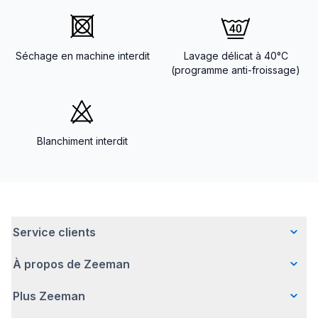
Séchage en machine interdit
Lavage délicat à 40°C
(programme anti-froissage)
Blanchiment interdit
Service clients
À propos de Zeeman
Questions fréquentes
Contact
Plus Zeeman
Qui sommes-nous ?
Livraison
Notre histoire