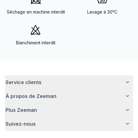
Séchage en machine interdit
Lavage à 30°C
Blanchiment interdit
Service clients
À propos de Zeeman
Questions fréquentes
Contact
Plus Zeeman
Qui sommes-nous ?
Livraison
Notre histoire
Paiement
Suivez-nous
Communiqué de presse
Une entreprise responsable
Retour d'articles
Index de l'egalite les femmes et les hommes.
Travailler chez Zeeman
Garantie