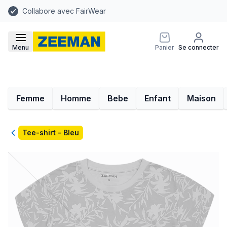
Collabore avec FairWear
Menu
Panier
Se connecter
Femme
Homme
Bebe
Enfant
Maison
Retour
Tee-shirt - Bleu