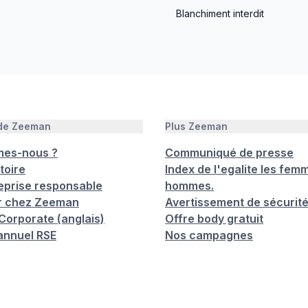
Blanchiment interdit
 de Zeeman
Plus Zeeman
mes-nous ?
Communiqué de presse
toire
Index de l'egalite les femm
eprise responsable
hommes.
er chez Zeeman
Avertissement de sécurit
orporate (anglais)
Offre body gratuit
annuel RSE
Nos campagnes