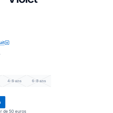
uit
.
4-6 ans
6-8 ans
n
tir de 50 euros