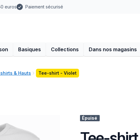
 50 euros
Paiement sécurisé
son
Basiques
Collections
Dans nos magasins
-shirts & Hauts
Tee-shirt - Violet
Épuisé
Tee-shirt 