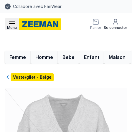
Collabore avec FairWear
Menu
Panier
Se connecter
Femme
Homme
Bebe
Enfant
Maison
Retour
Veste/gilet - Beige