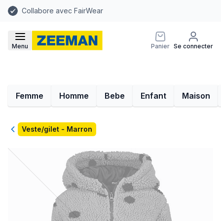
Collabore avec FairWear
Menu
Panier
Se connecter
Femme
Homme
Bebe
Enfant
Maison
Retour
Veste/gilet - Marron