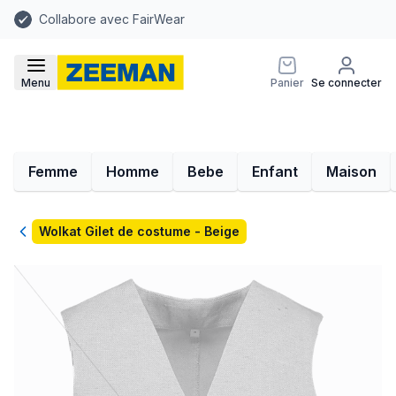
Collabore avec FairWear
Menu
Panier
Se connecter
Femme
Homme
Bebe
Enfant
Maison
Retour
Wolkat Gilet de costume - Beige