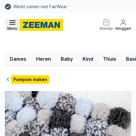
Werkt samen met FairWear
Menu
Mandje
Inloggen
Dames
Heren
Baby
Kind
Thuis
Bas
Terug
Pompom maken