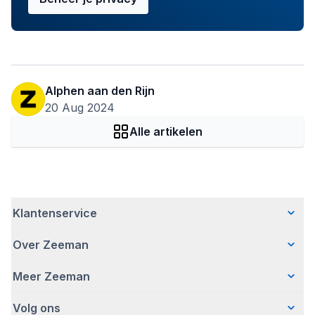
Alphen aan den Rijn
20 Aug 2024
Alle artikelen
Klantenservice
Over Zeeman
Veelgestelde vragen
Contact
Meer Zeeman
Wie wij zijn
Bezorgen
Ons verhaal
Betalen
Volg ons
Veiligheidswaarschuwing
Hoe wij verantwoord ondernemen