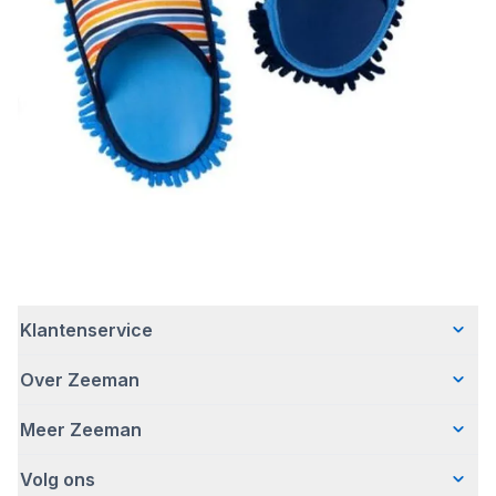
Klantenservice
Over Zeeman
Veelgestelde vragen
Contact
Meer Zeeman
Wie wij zijn
Bezorgen
Ons verhaal
Betalen
Volg ons
Veiligheidswaarschuwing
Hoe wij verantwoord ondernemen
Retourneren