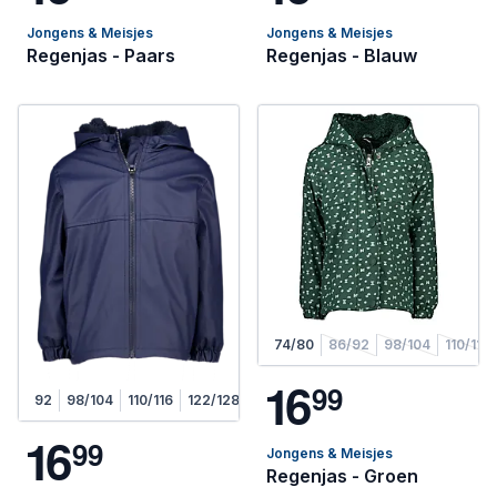
Jongens & Meisjes
Jongens & Meisjes
Regenjas - Paars
Regenjas - Blauw
74/80
86/92
98/104
110/116
1
6
9
9
92
98/104
110/116
122/128
1
6
9
9
Jongens & Meisjes
Regenjas - Groen