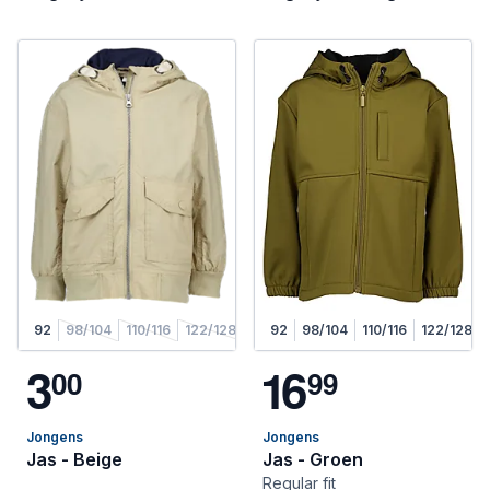
92
98/104
110/116
122/128
92
98/104
110/116
122/128
3
1
6
0
0
9
9
Jongens
Jongens
Jas - Beige
Jas - Groen
Regular fit