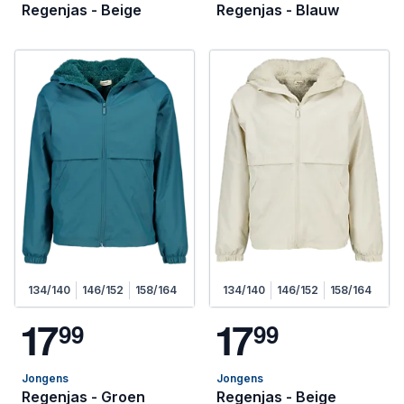
Regenjas - Beige
Regenjas - Blauw
134/140
146/152
158/164
134/140
146/152
158/164
1
7
1
7
9
9
9
9
Jongens
Jongens
Regenjas - Groen
Regenjas - Beige