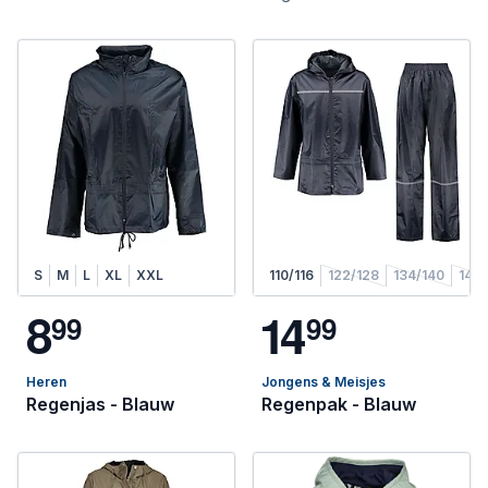
S
M
L
XL
XXL
110/116
122/128
134/140
146/
8
1
4
9
9
9
9
Heren
Jongens & Meisjes
Regenjas - Blauw
Regenpak - Blauw