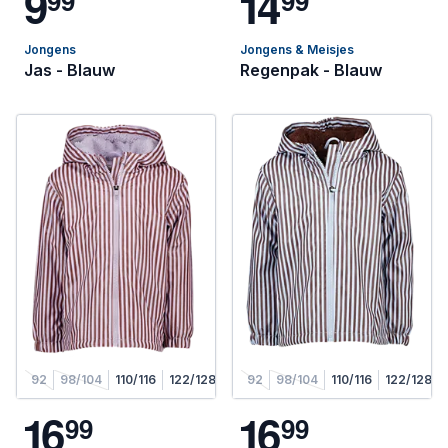
9
1
4
9
9
9
9
Jongens
Jongens & Meisjes
Jas - Blauw
Regenpak - Blauw
92
98/104
110/116
122/128
92
98/104
110/116
122/128
1
6
1
6
9
9
9
9