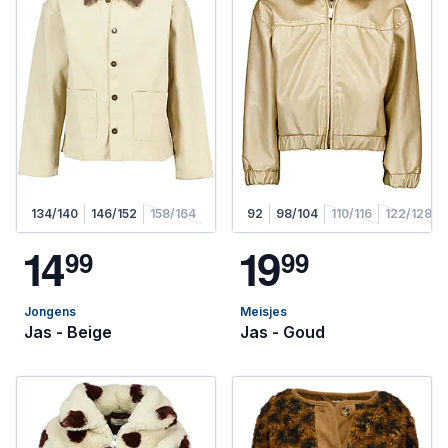
134/140
146/152
158/164
92
98/104
110/116
122/128
1
4
1
9
9
9
9
9
Jongens
Meisjes
Jas - Beige
Jas - Goud