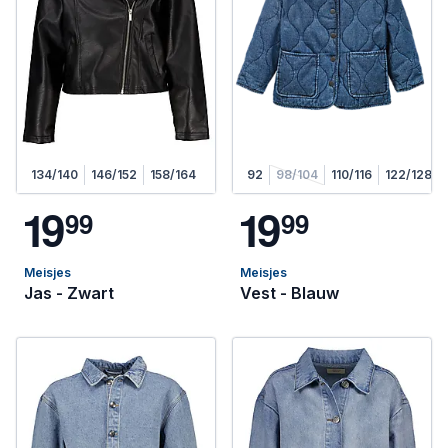
134/140
146/152
158/164
92
98/104
110/116
122/128
1
9
1
9
9
9
9
9
Meisjes
Meisjes
Jas - Zwart
Vest - Blauw