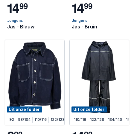
1
4
1
4
9
9
9
9
Jongens
Jongens
Jas - Blauw
Jas - Bruin
Uit onze folder
Uit onze folder
92
98/104
110/116
122/128
110/116
122/128
134/140
146/