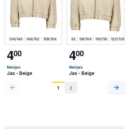
134/140
146/152
158/164
92
98/104
110/116
122/128
4
4
0
0
0
0
Meisjes
Meisjes
Jas - Beige
Jas - Beige
1
2