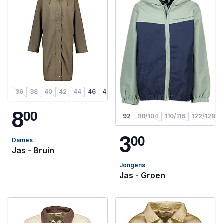
36
38
40
42
44
46
48
8
0
0
92
98/104
110/116
122/128
3
0
0
Dames
Jas - Bruin
Jongens
Jas - Groen