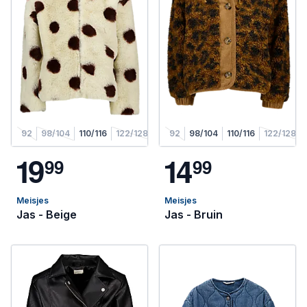
92
98/104
110/116
122/128
92
98/104
110/116
122/128
1
9
1
4
9
9
9
9
Meisjes
Meisjes
Jas - Beige
Jas - Bruin