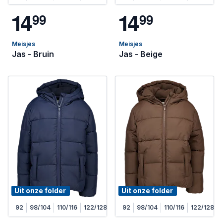
1
4
1
4
9
9
9
9
Meisjes
Meisjes
Jas - Bruin
Jas - Beige
Uit onze folder
Uit onze folder
92
98/104
110/116
122/128
92
98/104
110/116
122/128