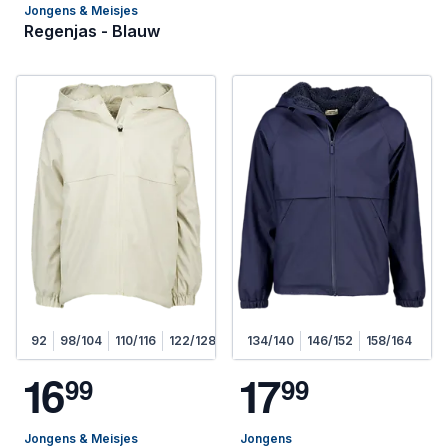
Jongens & Meisjes
Regenjas - Blauw
92
98/104
110/116
122/128
134/140
146/152
158/164
1
6
1
7
9
9
9
9
Jongens & Meisjes
Jongens