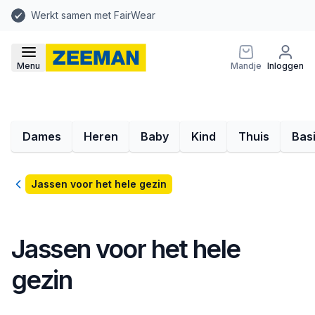
Werkt samen met FairWear
Menu
Mandje
Inloggen
Dames
Heren
Baby
Kind
Thuis
Bas
Terug
Jassen voor het hele gezin
Jassen voor het hele
gezin