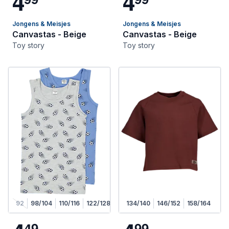
4
4
Jongens & Meisjes
Jongens & Meisjes
Canvastas - Beige
Canvastas - Beige
Toy story
Toy story
92
98/104
110/116
122/128
134/140
146/152
158/164
4
9
9
9