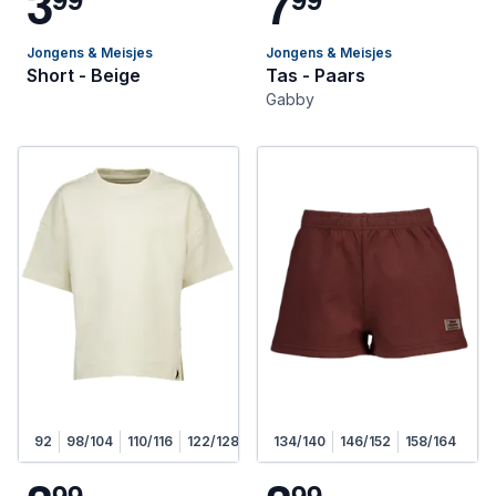
3
7
Jongens & Meisjes
Jongens & Meisjes
Short - Beige
Tas - Paars
Gabby
92
98/104
110/116
122/128
134/140
146/152
158/164
9
9
9
9