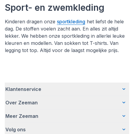
Sport- en zwemkleding
Kinderen dragen onze
sportkleding
het liefst de hele
dag. De stoffen voelen zacht aan. En alles zit altijd
lekker. We hebben onze sportkleding in allerlei leuke
kleuren en modellen. Van sokken tot T-shirts. Van
legging tot top. Altijd voor de laagst mogelijke prijs.
Klantenservice
Over Zeeman
Veelgestelde vragen
Contact
Meer Zeeman
Wie wij zijn
Bezorgen
Ons verhaal
Betalen
Volg ons
Veiligheidswaarschuwing
Hoe wij verantwoord ondernemen
Retourneren