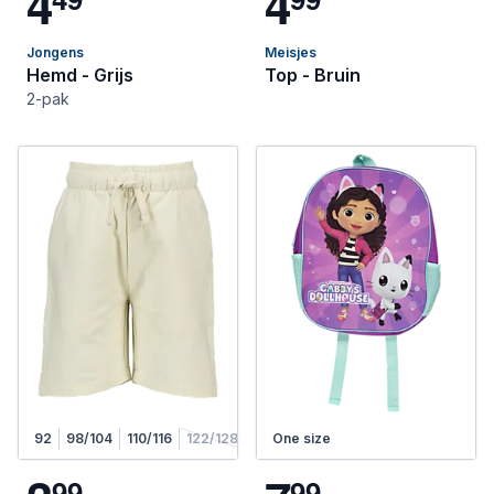
4
4
Jongens
Meisjes
Hemd - Grijs
Top - Bruin
2-pak
92
98/104
110/116
122/128
One size
9
9
9
9