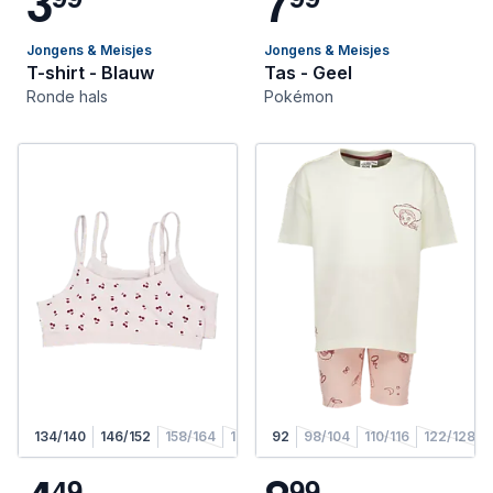
3
7
Jongens & Meisjes
Jongens & Meisjes
T-shirt - Blauw
Tas - Geel
Ronde hals
Pokémon
134/140
146/152
158/164
170/176
92
98/104
110/116
122/128
4
9
9
9