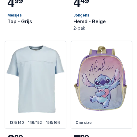
4
4
9
9
4
9
Meisjes
Jongens
Top - Grijs
Hemd - Beige
2-pak
134/140
146/152
158/164
One size