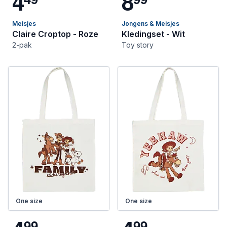
4
8
Meisjes
Jongens & Meisjes
Claire Croptop - Roze
Kledingset - Wit
2-pak
Toy story
One size
One size
9
9
9
9