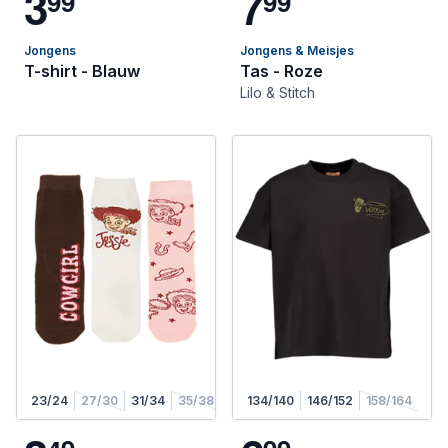
3
7
9
9
9
9
Jongens
Jongens & Meisjes
T-shirt - Blauw
Tas - Roze
Lilo & Stitch
23/24
27/30
31/34
35/38
134/140
146/152
158/164