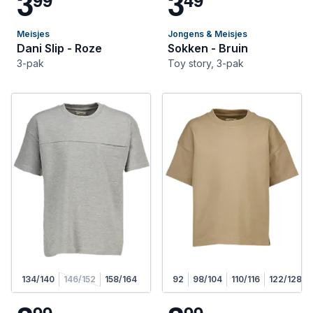
3
3
Meisjes
Jongens & Meisjes
Dani Slip - Roze
Sokken - Bruin
3-pak
Toy story, 3-pak
134/140
146/152
158/164
92
98/104
110/116
122/128