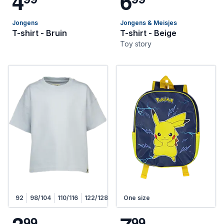
4
6
Jongens
Jongens & Meisjes
T-shirt - Bruin
T-shirt - Beige
Toy story
92
98/104
110/116
122/128
One size
9
9
9
9