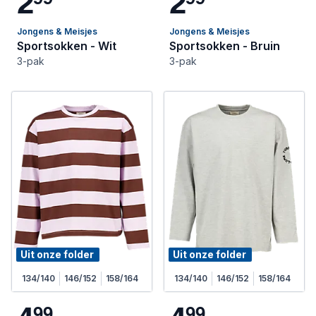
2
2
Jongens & Meisjes
Jongens & Meisjes
Sportsokken - Wit
Sportsokken - Bruin
3-pak
3-pak
Uit onze folder
Uit onze folder
134/140
146/152
158/164
134/140
146/152
158/164
9
9
9
9