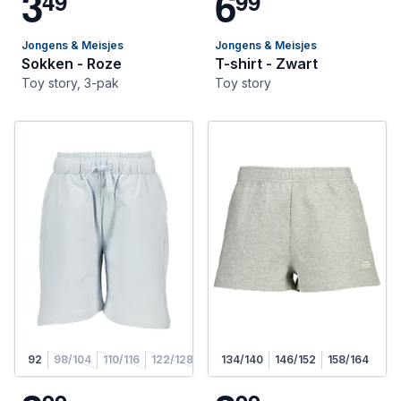
3
6
4
9
9
9
Jongens & Meisjes
Jongens & Meisjes
Sokken - Roze
T-shirt - Zwart
Toy story, 3-pak
Toy story
92
98/104
110/116
122/128
134/140
146/152
158/164