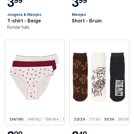
3
3
Jongens & Meisjes
Meisjes
T-shirt - Beige
Short - Bruin
Ronde hals
134/140
146/152
158/164
170/176
23/24
27/30
31/34
35/38
9
9
4
9