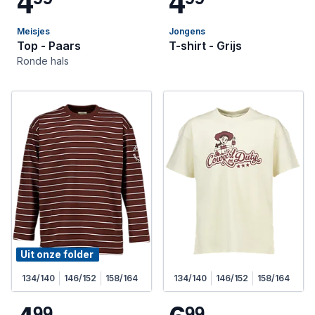
4
4
Meisjes
Jongens
Top - Paars
T-shirt - Grijs
Ronde hals
Uit onze folder
134/140
146/152
158/164
134/140
146/152
158/164
9
9
9
9