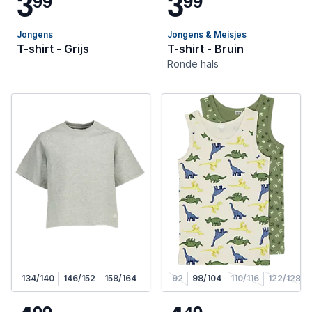
3
3
9
9
9
9
Jongens
Jongens & Meisjes
T-shirt - Grijs
T-shirt - Bruin
Ronde hals
134/140
146/152
158/164
92
98/104
110/116
122/128