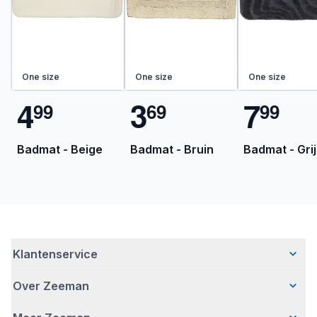
One size
One size
One size
4
3
7
9
9
6
9
9
9
Badmat - Beige
Badmat - Bruin
Badmat - Grij
Klantenservice
Over Zeeman
Veelgestelde vragen
Contact