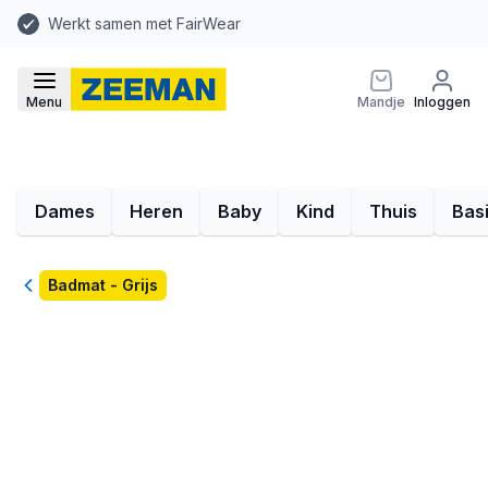
Werkt samen met FairWear
Menu
Mandje
Inloggen
Dames
Heren
Baby
Kind
Thuis
Bas
Terug
Badmat - Grijs