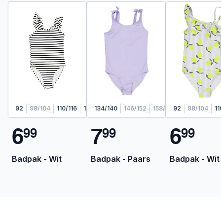
92
98/104
110/116
122/128
134/140
146/152
158/164
92
98/104
11
6
7
6
9
9
9
9
9
9
Badpak - Wit
Badpak - Paars
Badpak - Wit