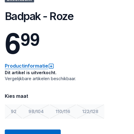
Badpak - Roze
6
9
9
Productinformatie
Dit artikel is uitverkocht.
Vergelijkbare artikelen beschikbaar.
Kies maat
92
98/104
110/116
122/128