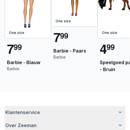
One size
7
9
9
One size
One size
7
4
9
9
9
9
Barbie - Paars
Barbie
Barbie - Blauw
Speelgoed p
Barbie
- Bruin
Klantenservice
Over Zeeman
Veelgestelde vragen