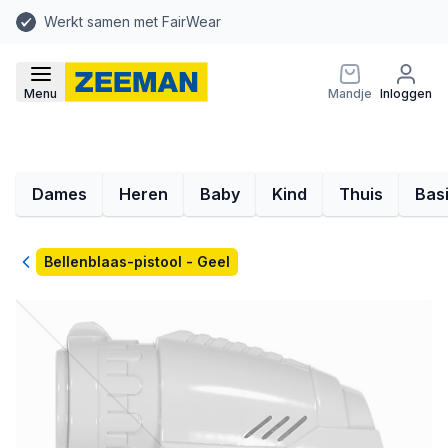
Werkt samen met FairWear
Menu
Mandje
Inloggen
Dames
Heren
Baby
Kind
Thuis
Bas
Terug
Bellenblaas-pistool - Geel